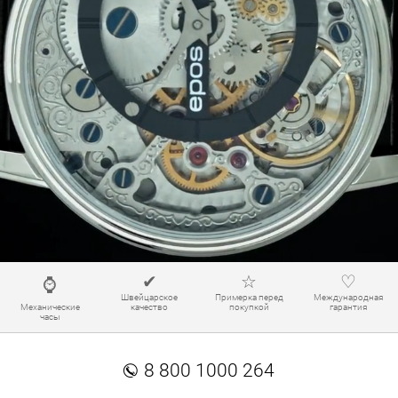
✔
☆
♡
⌚
Швейцарское
Примерка перед
Международная
Механические
качество
покупкой
гарантия
часы
✆
8 800 1000 264