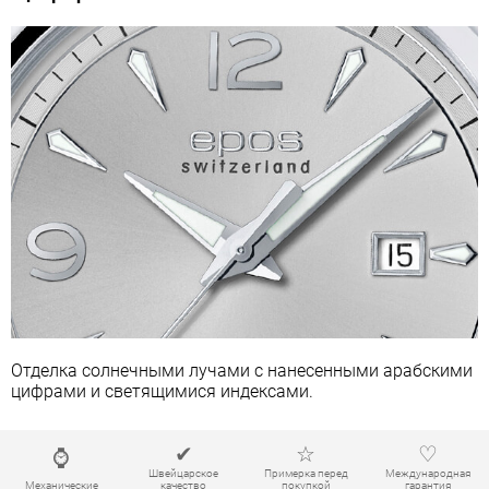
Отделка солнечными лучами с нанесенными арабскими
цифрами и светящимися индексами.
✔
☆
♡
⌚
Швейцарское
Примерка перед
Международная
Механические
качество
покупкой
гарантия