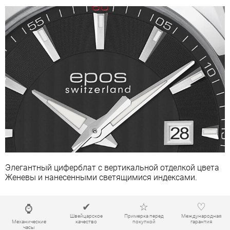
Элегантный циферблат с вертикальной отделкой цвета
Женевы и нанесенными светящимися индексами.
✔
☆
♡
⌚
Швейцарское
Примерка перед
Международная
Механические
качество
покупкой
гарантия
часы