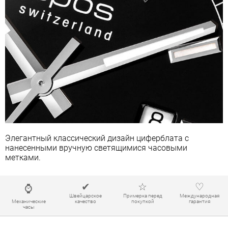
Элегантный классический дизайн циферблата с
нанесенными вручную светящимися часовыми
метками.
✔
☆
♡
⌚
Швейцарское
Примерка перед
Международная
Механические
качество
покупкой
гарантия
часы