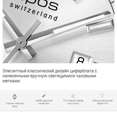
Элегантный классический дизайн циферблата с
нанесенными вручную светящимися часовыми
метками.
✔
☆
♡
⌚
Швейцарское
Примерка перед
Международная
Механические
качество
покупкой
гарантия
часы